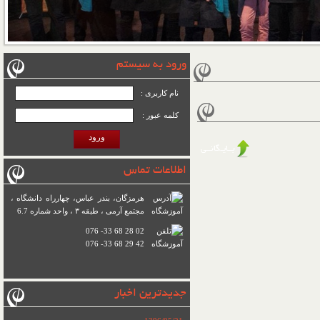
ورود به سیستم
نام کاربری :
کلمه عبور :
ورود
بــایـگانــی
اطلاعات تماس
هرمزگان، بندر عباس، چهارراه دانشگاه ،
مجتمع آرمی ، طبقه ۳ ، واحد شماره 6.7
076 -33 68 28 02
076 -33 68 29 42
جدیدترین اخبار